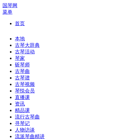
国琴网
菜单
首页
本地
古琴大辞典
古琴活动
琴家
斫琴师
古琴曲
古琴谱
古琴视频
琴悦会员
直播课
资讯
精品课
流行古琴曲
寻琴记
人物访谈
流派琴曲精讲