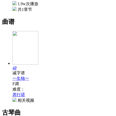
1.9w次播放
共1章节
曲谱
4P
减字谱
一生独一
F调
难度：
席行珺
相关视频
古琴曲