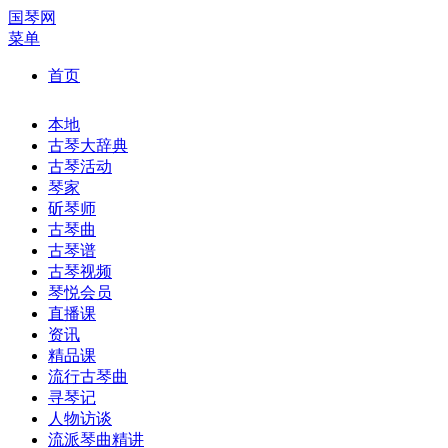
国琴网
菜单
首页
本地
古琴大辞典
古琴活动
琴家
斫琴师
古琴曲
古琴谱
古琴视频
琴悦会员
直播课
资讯
精品课
流行古琴曲
寻琴记
人物访谈
流派琴曲精讲