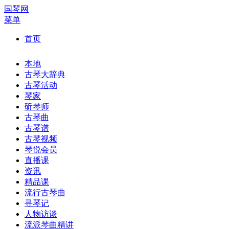
国琴网
菜单
首页
本地
古琴大辞典
古琴活动
琴家
斫琴师
古琴曲
古琴谱
古琴视频
琴悦会员
直播课
资讯
精品课
流行古琴曲
寻琴记
人物访谈
流派琴曲精讲