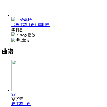
11分46秒
《春江花月夜》李明忠
李明忠
2.3w次播放
共1章节
曲谱
9P
减字谱
春江花月夜