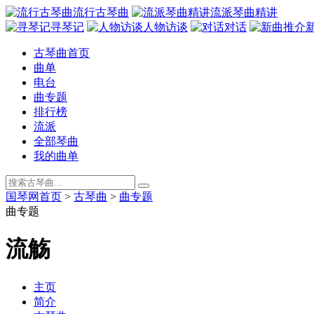
流行古琴曲
流派琴曲精讲
寻琴记
人物访谈
对话
古琴曲首页
曲单
电台
曲专题
排行榜
流派
全部琴曲
我的曲单
国琴网首页
>
古琴曲
>
曲专题
曲专题
流觞
主页
简介