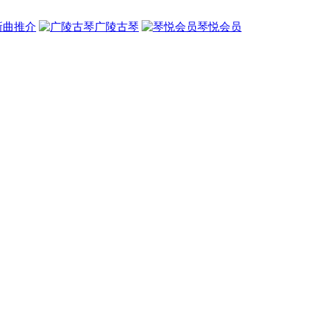
新曲推介
广陵古琴
琴悦会员