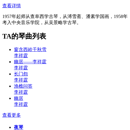
查看详情
1957年起师从查阜西学古琴，从溥雪斋、潘素学国画，1958年
考入中央音乐学院，从吴景略学古琴。
TA的琴曲列表
窗含西岭千秋雪
李祥霆
幽居——李祥霆
李祥霆
长门怨
李祥霆
渔樵问答
李祥霆
幽居
李祥霆
查看更多
夜琴