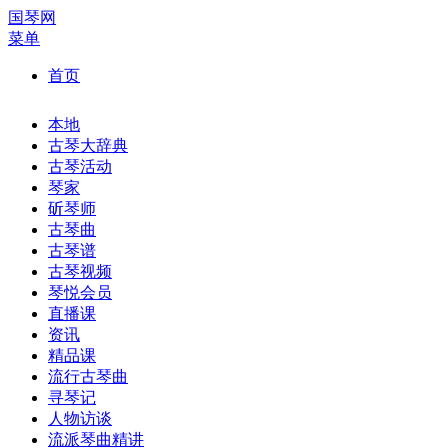
国琴网
菜单
首页
本地
古琴大辞典
古琴活动
琴家
斫琴师
古琴曲
古琴谱
古琴视频
琴悦会员
直播课
资讯
精品课
流行古琴曲
寻琴记
人物访谈
流派琴曲精讲