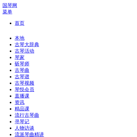
国琴网
菜单
首页
本地
古琴大辞典
古琴活动
琴家
斫琴师
古琴曲
古琴谱
古琴视频
琴悦会员
直播课
资讯
精品课
流行古琴曲
寻琴记
人物访谈
流派琴曲精讲