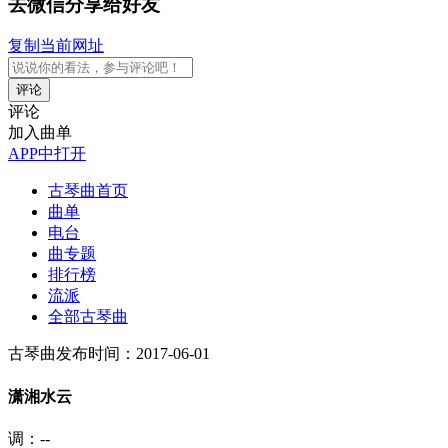
去微信分享给好友
复制当前网址
评论
评论
加入曲单
APP中打开
古琴曲首页
曲单
电台
曲专题
排行榜
流派
全部古琴曲
古琴曲
发布时间：2017-06-01
潇湘水云
调：--