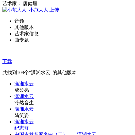
艺术家： 唐健垣
小范大人
上传
音频
其他版本
艺术家信息
曲专题
下载
共找到
109
个“潇湘水云”的其他版本
潇湘水云
成公亮
潇湘水云
泠然音生
潇湘水云
陆笑姿
潇湘水云
纪志群
中国古琴名家名曲（二）——潇湘水云