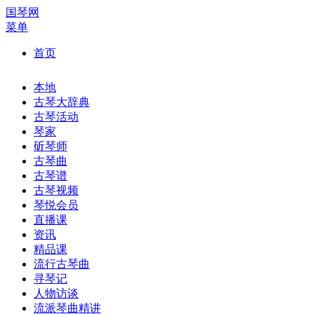
国琴网
菜单
首页
本地
古琴大辞典
古琴活动
琴家
斫琴师
古琴曲
古琴谱
古琴视频
琴悦会员
直播课
资讯
精品课
流行古琴曲
寻琴记
人物访谈
流派琴曲精讲