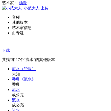
艺术家：
杨青
小范大人
上传
音频
其他版本
艺术家信息
曲专题
下载
共找到
117
个“流水”的其他版本
流水（管版）
未知
乔珊《流水》
乔珊
流水
成公亮
流水
成公亮
流水