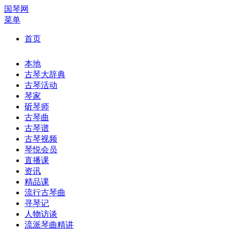
国琴网
菜单
首页
本地
古琴大辞典
古琴活动
琴家
斫琴师
古琴曲
古琴谱
古琴视频
琴悦会员
直播课
资讯
精品课
流行古琴曲
寻琴记
人物访谈
流派琴曲精讲