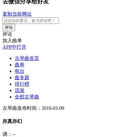
去微信分享给好友
复制当前网址
评论
评论
加入曲单
APP中打开
古琴曲首页
曲单
电台
曲专题
排行榜
流派
全部古琴曲
古琴曲
发布时间：2016-03-09
亦真亦幻
调：--