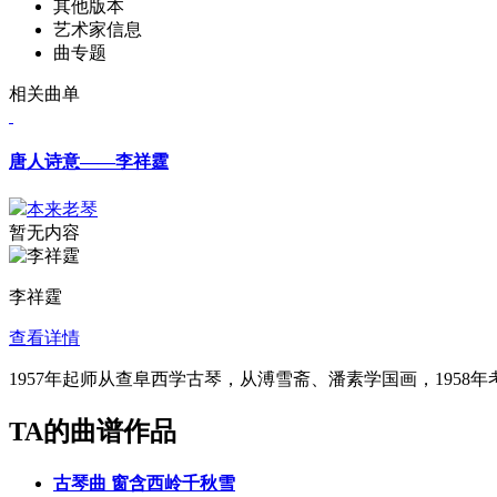
其他版本
艺术家信息
曲专题
相关曲单
唐人诗意——李祥霆
本来老琴
暂无内容
李祥霆
查看详情
1957年起师从查阜西学古琴，从溥雪斋、潘素学国画，1958
TA的曲谱作品
古琴曲
窗含西岭千秋雪