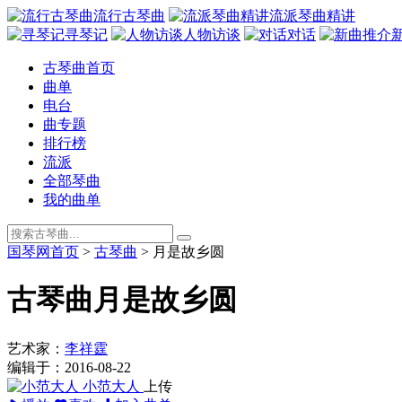
流行古琴曲
流派琴曲精讲
寻琴记
人物访谈
对话
古琴曲首页
曲单
电台
曲专题
排行榜
流派
全部琴曲
我的曲单
国琴网首页
>
古琴曲
>
月是故乡圆
古琴曲
月是故乡圆
艺术家：
李祥霆
编辑于：2016-08-22
小范大人
上传