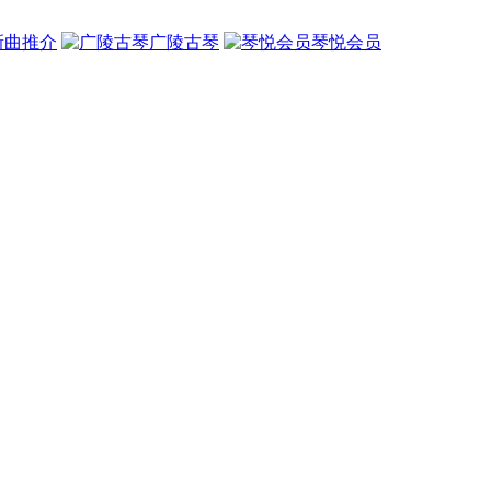
新曲推介
广陵古琴
琴悦会员