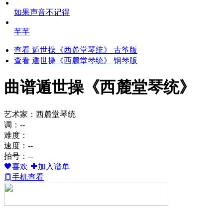
如果声音不记得
芊芊
查看 遁世操《西麓堂琴统》 古筝版
查看 遁世操《西麓堂琴统》 钢琴版
曲谱
遁世操《西麓堂琴统》
艺术家：西麓堂琴统
调：--
难度：
速度：--
拍号：--
喜欢
加入谱单
手机查看