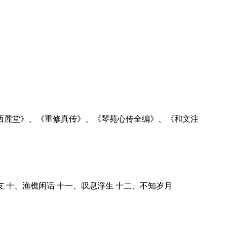
西麓堂》、《重修真传》、《琴苑心传全编》、《和文注
友 十、渔樵闲话 十一、叹息浮生 十二、不知岁月