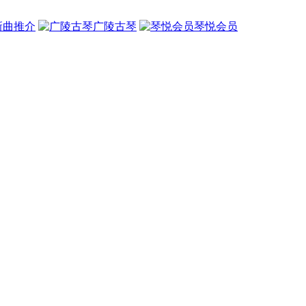
新曲推介
广陵古琴
琴悦会员