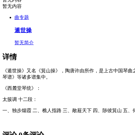
暂无内容
曲专题
遁世操
暂无简介
详情
《遁世操》又名《箕山操》，陶唐许由所作，是上古中国琴曲
琴谱》等诸多谱集中。
《西麓堂琴统》：
太簇调 十二段：
一、独步烟霞 二、樵人指路 三、敞屣天下 四、陟彼箕山 五、