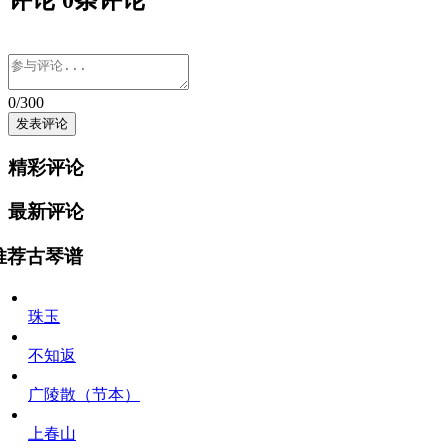
评论
0
条评论
0
/300
精彩评论
最新评论
推荐古琴谱
珠玉
不知返
广陵散（节本）
上春山