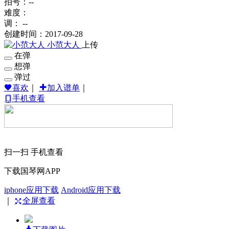
拍号：--
难度：
调： --
创建时间：2017-09-28
小范大人
上传
在弹
想弹
弹过
喜欢
｜
加入谱单
｜
手机查看
扫一扫 手机查看
下载国琴网APP
iphone应用下载
Android应用下载
｜
全屏查看