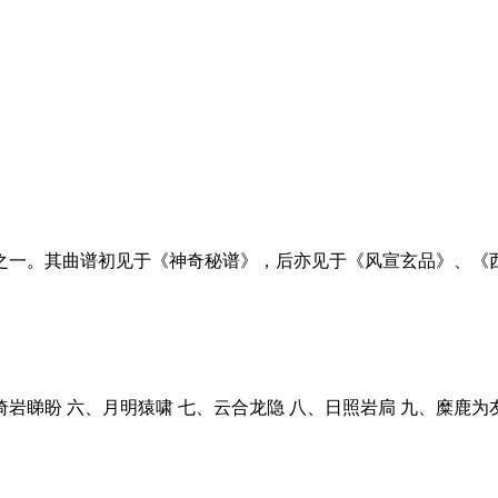
之一。其曲谱初见于《神奇秘谱》，后亦见于《风宣玄品》、《
倚岩睇盼 六、月明猿啸 七、云合龙隐 八、日照岩扃 九、糜鹿为