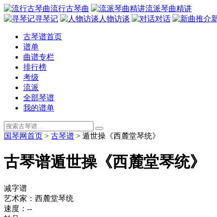
流行古琴曲
流派琴曲精讲
寻琴记
人物访谈
对话
古琴谱首页
谱单
曲谱专栏
排行榜
考级
流派
全部琴谱
我的谱单
国琴网首页
>
古琴谱
>
遁世操《西麓堂琴统》
古琴谱
遁世操《西麓堂琴统》
减字谱
艺术家：西麓堂琴统
速度：--