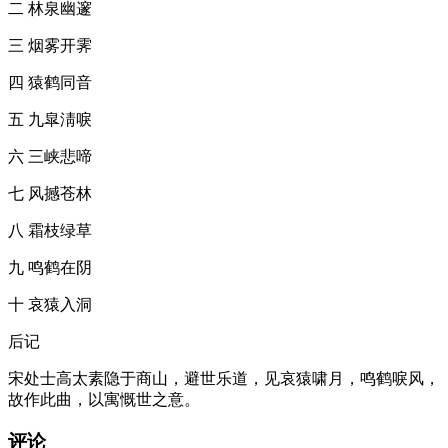
二 林泉幽邃
三 烟雾开霁
四 猿鹤同音
五 九皐淸唳
六 三峡悲啼
七 风撼苍林
八 霜枝绿草
九 鸣鹤在阴
十 哀猿入洞
后记
宋处士高太素隐于商山，避世乐道，见哀猿啸月，鸣鹤唳风，
故作此曲，以寓慨世之意。
评论