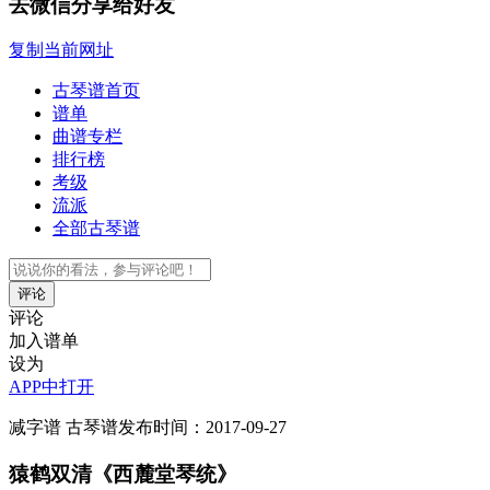
去微信分享给好友
复制当前网址
古琴谱首页
谱单
曲谱专栏
排行榜
考级
流派
全部古琴谱
评论
评论
加入谱单
设为
APP中打开
减字谱
古琴谱
发布时间：2017-09-27
猿鹤双清《西麓堂琴统》