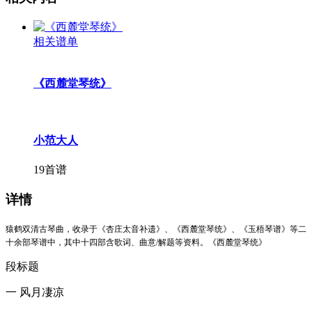
相关谱单
《西麓堂琴统》
小范大人
19首谱
详情
猿鹤双清古琴曲，收录于《杏庄太音补遗》、《西麓堂琴统》、《玉梧琴谱》等二
十余部琴谱中，其中十四部含歌词、曲意/解题等资料。《西麓堂琴统》
段标题
一 风月凄凉