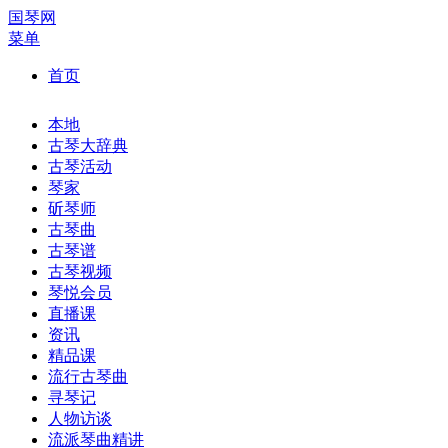
国琴网
菜单
首页
本地
古琴大辞典
古琴活动
琴家
斫琴师
古琴曲
古琴谱
古琴视频
琴悦会员
直播课
资讯
精品课
流行古琴曲
寻琴记
人物访谈
流派琴曲精讲