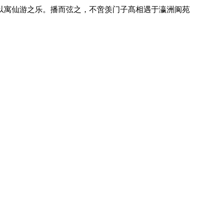
以寓仙游之乐。播而弦之，不啻羡门子髙相遇于瀛洲阆苑