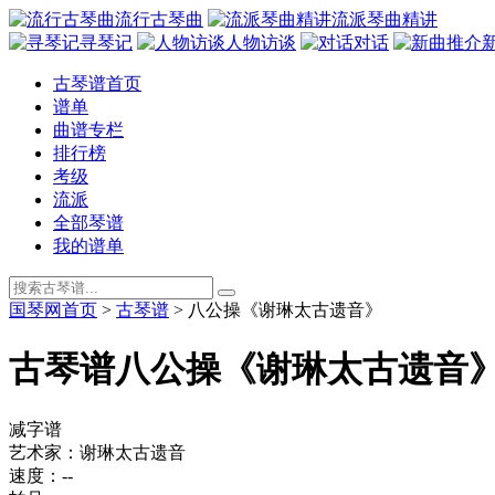
流行古琴曲
流派琴曲精讲
寻琴记
人物访谈
对话
古琴谱首页
谱单
曲谱专栏
排行榜
考级
流派
全部琴谱
我的谱单
国琴网首页
>
古琴谱
>
八公操《谢琳太古遗音》
古琴谱
八公操《谢琳太古遗音
减字谱
艺术家：谢琳太古遗音
速度：--