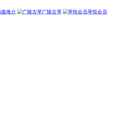
新曲推介
广陵古琴
琴悦会员
》