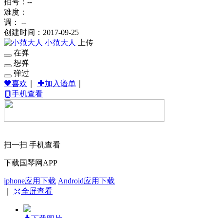
拍号：--
难度：
调： --
创建时间：2017-09-25
小范大人
上传
在弹
想弹
弹过
喜欢
｜
加入谱单
｜
手机查看
扫一扫 手机查看
下载国琴网APP
iphone应用下载
Android应用下载
｜
全屏查看