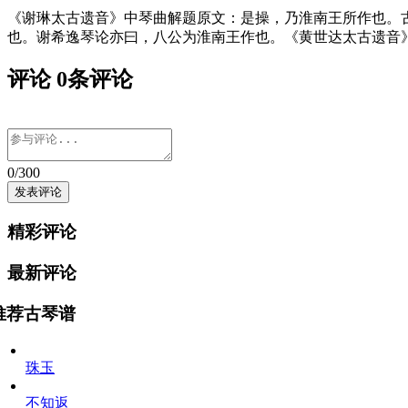
《谢琳太古遗音》中琴曲解题原文：是操，乃淮南王所作也。
也。谢希逸琴论亦曰，八公为淮南王作也。《黄世达太古遗音
评论
0
条评论
0
/300
精彩评论
最新评论
推荐古琴谱
珠玉
不知返