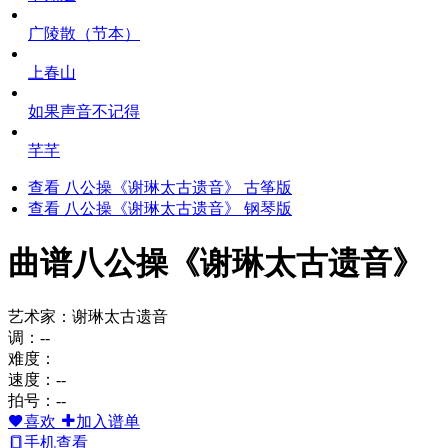
广陵散（节本）
上春山
如果声音不记得
芊芊
查看 八公操《谢琳太古遗音》 古筝版
查看 八公操《谢琳太古遗音》 钢琴版
曲谱
八公操《谢琳太古遗音》
艺术家：谢琳太古遗音
调：--
难度：
速度：--
拍号：--
喜欢
加入谱单
手机查看