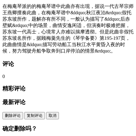
在梅庵琴派的的梅庵琴谱中此曲亦有出现，据说一代古琴宗师
王燕卿擅奏此曲，在梅庵琴谱中&ldquo;秋江夜泊&rdquo;假托
苏东坡所作，题解亦有所不同，一般认为描写了&ldquo;后赤
壁赋&rdquo;中的场景，曲情安逸闲适，但演奏时极难把握，
苏东坡一代高士，心境常人亦难以揣摩透彻。但是此曲非假托
苏东坡名所作，据顾梅羹先生的《琴学备要》第195-197页，
此曲曲情是&ldquo;描写劳动船工当秋江水平黄昏入夜的时
候，努力驾驶舟船争取奔到口岸停泊的情景&rdquo;。
评论
0
精彩评论
最新评论
删除评论
复制评论
取消
确定删除吗？