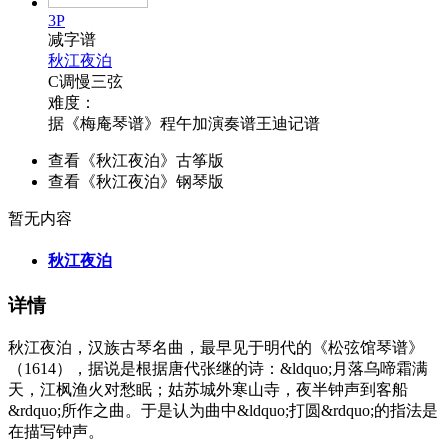
3P
减字谱
秋江夜泊
C调慢三弦
难度：
据《梅庵琴谱》程午加演奏谱王迪记谱
查看《秋江夜泊》古筝版
查看《秋江夜泊》钢琴版
暂无内容
秋江夜泊
详情
秋江夜泊，汉族古琴名曲，最早见于明代的《松弦馆琴谱》
（1614），据说是根据唐代张继的诗：&ldquo;月落乌啼霜满
天，江枫渔火对愁眠；姑苏城外寒山寺，夜半钟声到客船
&rdquo;所作之曲。于是认为曲中&ldquo;打圆&rdquo;的指法是
在描写钟声。