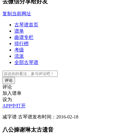
去微信分享给好友
复制当前网址
古琴谱首页
谱单
曲谱专栏
排行榜
考级
流派
全部古琴谱
评论
评论
加入谱单
设为
APP中打开
减字谱
古琴谱
发布时间：2016-02-18
八公操谢琳太古遗音