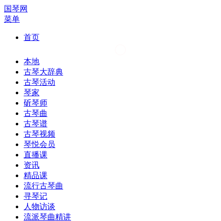
国琴网
菜单
首页
本地
古琴大辞典
古琴活动
琴家
斫琴师
古琴曲
古琴谱
古琴视频
琴悦会员
直播课
资讯
精品课
流行古琴曲
寻琴记
人物访谈
流派琴曲精讲