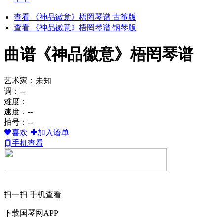
查看 《神品徽意》梧罔琴谱 古筝版
查看 《神品徽意》梧罔琴谱 钢琴版
曲谱
《神品徽意》梧罔琴谱
艺术家：未知
调：--
难度：
速度：--
拍号：--
喜欢
加入谱单
手机查看
扫一扫 手机查看
下载国琴网APP