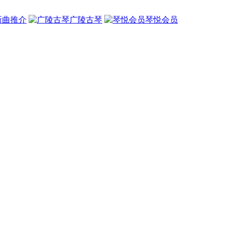
新曲推介
广陵古琴
琴悦会员