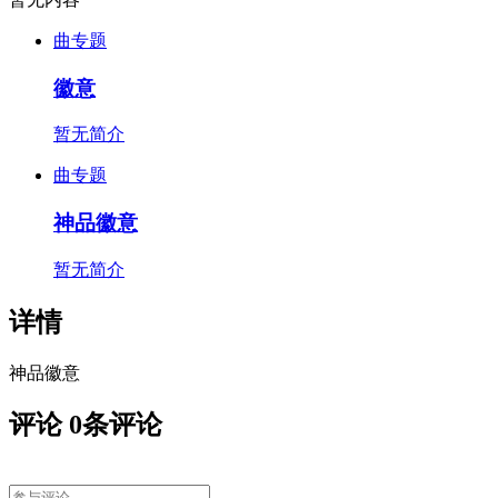
曲专题
徽意
暂无简介
曲专题
神品徽意
暂无简介
详情
神品徽意
评论
0
条评论