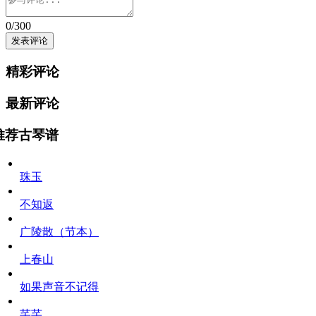
0
/300
精彩评论
最新评论
推荐古琴谱
珠玉
不知返
广陵散（节本）
上春山
如果声音不记得
芊芊