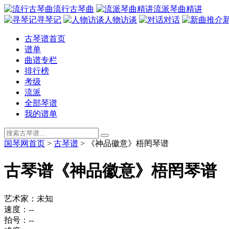
流行古琴曲
流派琴曲精讲
寻琴记
人物访谈
对话
古琴谱首页
谱单
曲谱专栏
排行榜
考级
流派
全部琴谱
我的谱单
国琴网首页
>
古琴谱
>
《神品徽意》梧罔琴谱
古琴谱
《神品徽意》梧罔琴谱
艺术家：未知
速度：--
拍号：--