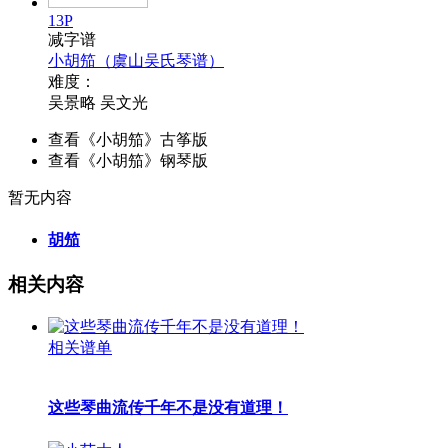
13P
减字谱
小胡笳（虞山吴氏琴谱）
难度：
吴景略 吴文光
查看《小胡笳》古筝版
查看《小胡笳》钢琴版
暂无内容
胡笳
相关内容
相关谱单
这些琴曲流传千年不是没有道理！