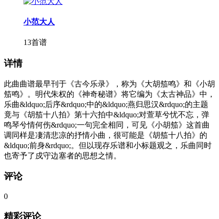
小范大人
13首谱
详情
此曲曲谱最早刊于《古今乐录》，称为《大胡笳鸣》和《小胡
笳鸣》。明代朱权的《神奇秘谱》将它编为《太古神品》中，
乐曲&ldquo;后序&rdquo;中的&ldquo;燕归思汉&rdquo;的主题
竟与《胡笳十八拍》第十六拍中&ldquo;对萱草兮忧不忘，弹
鸣琴兮情何伤&rdquo;一句完全相同，可见《小胡笳》这首曲
调同样是凄清悲凉的抒情小曲，很可能是《胡笳十八拍》的
&ldquo;前身&rdquo;。但以现存乐谱和小标题观之，乐曲同时
也寄予了戍守边塞者的思想之情。
评论
0
精彩评论