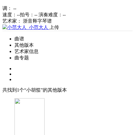
调： --
速度：--
拍号：--
演奏难度：
--
艺术家： 浙音释字琴谱
小范大人
上传
曲谱
其他版本
艺术家信息
曲专题
共找到
1
个“小胡笳”的其他版本