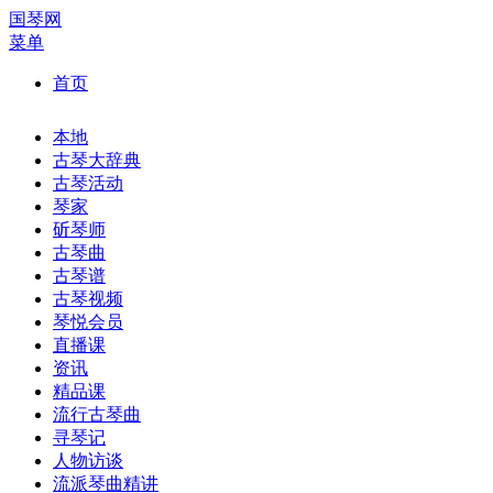
国琴网
菜单
首页
本地
古琴大辞典
古琴活动
琴家
斫琴师
古琴曲
古琴谱
古琴视频
琴悦会员
直播课
资讯
精品课
流行古琴曲
寻琴记
人物访谈
流派琴曲精讲