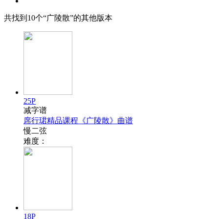
共找到
10
个“广陵散”的其他版本
25P
减字谱
席行珺精品课程《广陵散》曲谱
慢二弦
难度：
18P