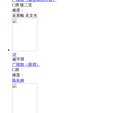
C调 慢二弦
难度：
吴景略 吴文光
5P
减字谱
广陵散（新谱）
C调
难度：
陈长林