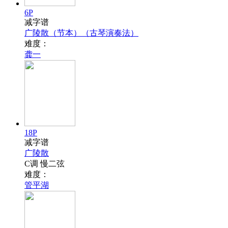
6P
减字谱
广陵散（节本）（古琴演奏法）
难度：
龚一
18P
减字谱
广陵散
C调 慢二弦
难度：
管平湖