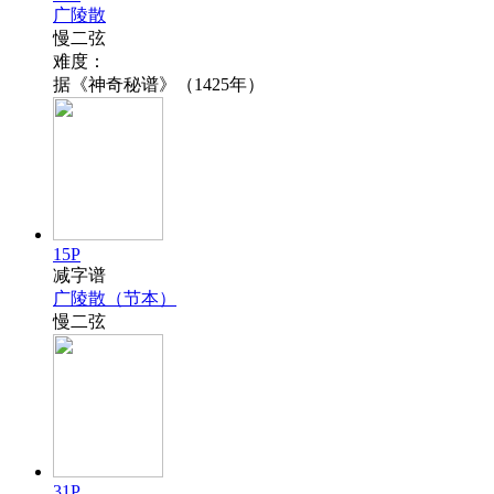
广陵散
慢二弦
难度：
据《神奇秘谱》（1425年）
15P
减字谱
广陵散（节本）
慢二弦
31P