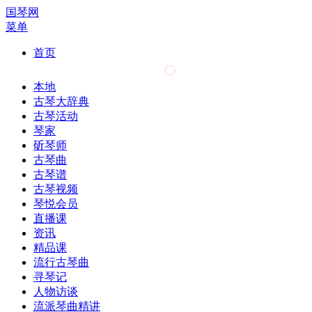
国琴网
菜单
首页
本地
古琴大辞典
古琴活动
琴家
斫琴师
古琴曲
古琴谱
古琴视频
琴悦会员
直播课
资讯
精品课
流行古琴曲
寻琴记
人物访谈
流派琴曲精讲