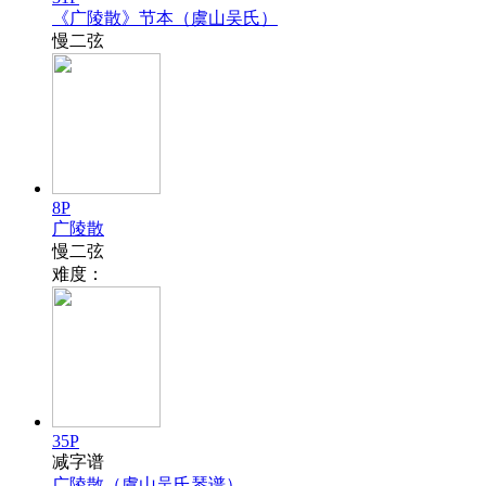
《广陵散》节本（虞山吴氏）
慢二弦
8P
广陵散
慢二弦
难度：
35P
减字谱
广陵散（虞山吴氏琴谱）