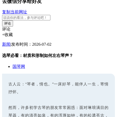
去微信分享给好友
复制当前网址
评论
评论
+收藏
新闻
|
发布时间：2026-07-02
选琴必看：材质和形制如何左右琴声？
国琴网
古人云：“琴者，情也。”一床好琴，能伴人一生，寄情
抒怀。
然而，许多初学古琴的朋友常常困惑：面对琳琅满目的
琴器，有的清亮如泉，有的浑厚如钟，有的松透苍古，