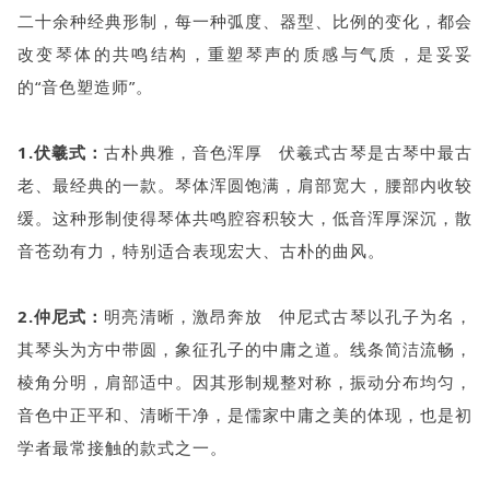
二十余种经典形制，每一种弧度、器型、比例的变化，都会
改变琴体的共鸣结构，重塑琴声的质感与气质，是妥妥
的“音色塑造师”。
1.伏羲式：
古朴典雅，音色浑厚 伏羲式古琴是古琴中最古
老、最经典的一款。琴体浑圆饱满，肩部宽大，腰部内收较
缓。这种形制使得琴体共鸣腔容积较大，低音浑厚深沉，散
音苍劲有力，特别适合表现宏大、古朴的曲风。
2.仲尼式：
明亮清晰，激昂奔放 仲尼式古琴以孔子为名，
其琴头为方中带圆，象征孔子的中庸之道。线条简洁流畅，
棱角分明，肩部适中。因其形制规整对称，振动分布均匀，
音色中正平和、清晰干净，是儒家中庸之美的体现，也是初
学者最常接触的款式之一。