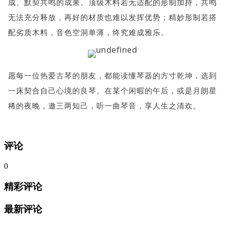
成、默契共鸣的成果。顶级木料若无适配的形制加持，共鸣
无法充分释放，再好的材质也难以发挥优势；精妙形制若搭
配劣质木料，音色空洞单薄，终究难成雅乐。
愿每一位热爱古琴的朋友，都能读懂琴器的方寸乾坤，选到
一床契合自己心境的良琴。在某个闲暇的午后，或是月朗星
稀的夜晚，邀三两知己，听一曲琴音，享人生之清欢。
评论
0
精彩评论
最新评论