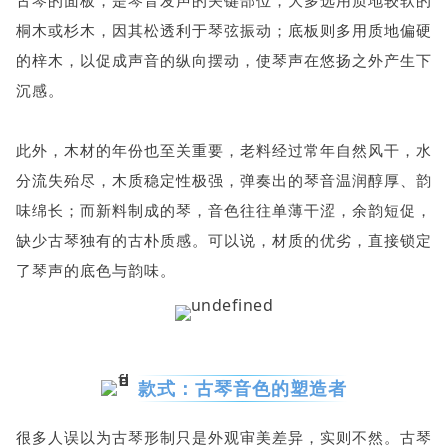
桐木或杉木，因其松透利于琴弦振动；底板则多用质地偏硬
的梓木，以促成声音的纵向摆动，使琴声在悠扬之外产生下
沉感。
此外，木材的年份也至关重要，老料经过常年自然风干，水
分流失殆尽，木质稳定性极强，弹奏出的琴音温润醇厚、韵
味绵长；而新料制成的琴，音色往往单薄干涩，余韵短促，
缺少古琴独有的古朴质感。可以说，材质的优劣，直接锁定
了琴声的底色与韵味。
款式：古琴音色的塑造者
很多人误以为古琴形制只是外观审美差异，实则不然。古琴