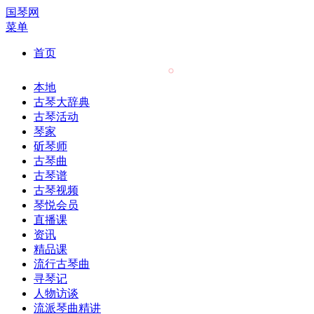
国琴网
菜单
首页
本地
古琴大辞典
古琴活动
琴家
斫琴师
古琴曲
古琴谱
古琴视频
琴悦会员
直播课
资讯
精品课
流行古琴曲
寻琴记
人物访谈
流派琴曲精讲