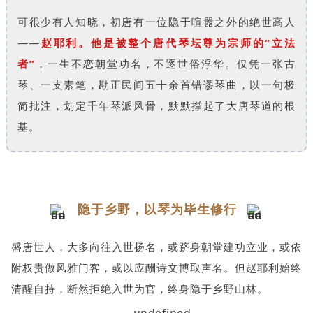
可很少有人知晓，初唐有一位隐于喧嚣之外的绝世高人
——
赵耶利。他是被整个唐代琴坛尊为宗师的“立法
者”
，一生不恋朝堂功名，不逐世俗浮华。仅凭一张古
琴、一支素笔，勘正民间五十余首错谬琴曲，以一句极
简批注，划定千年琴派风骨，默默撑起了大唐琴道的根
基。
隐于乡野，以琴为毕生修行
盛唐世人，大多向往入世扬名，或跻身朝堂建功立业，或依
附权贵做风雅门客，或以应酬诗文博取声名。但赵耶利始终
清醒自持，断然拒绝入世为官，终身隐于乡野山林。