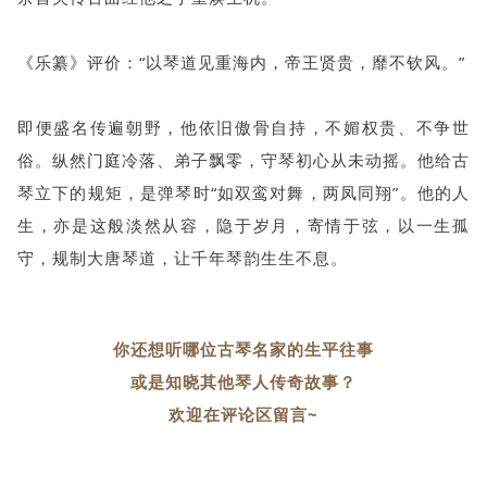
《乐纂》评价：“以琴道见重海内，帝王贤贵，靡不钦风。”
即便盛名传遍朝野，他依旧傲骨自持，不媚权贵、不争世
俗。纵然门庭冷落、弟子飘零，守琴初心从未动摇。他给古
琴立下的规矩，是弹琴时“如双鸾对舞，两凤同翔”。他的人
生，亦是这般淡然从容，隐于岁月，寄情于弦，以一生孤
守，规制大唐琴道，让千年琴韵生生不息。
你还想听哪位古琴名家的生平往事
或是知晓其他琴人传奇故事？
欢迎在评论区留言~