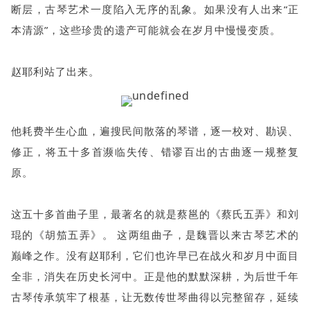
断层，古琴艺术一度陷入无序的乱象。如果没有人出来“正
本清源”，这些珍贵的遗产可能就会在岁月中慢慢变质。
赵耶利站了出来。
他耗费半生心血，遍搜民间散落的琴谱，逐一校对、勘误、
修正，将五十多首濒临失传、错谬百出的古曲逐一规整复
原。
这五十多首曲子里，最著名的就是蔡邕的《蔡氏五弄》和刘
琨的《胡笳五弄》。 这两组曲子，是魏晋以来古琴艺术的
巅峰之作。没有赵耶利，它们也许早已在战火和岁月中面目
全非，消失在历史长河中。正是他的默默深耕，为后世千年
古琴传承筑牢了根基，让无数传世琴曲得以完整留存，延续