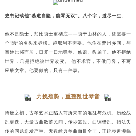
史书记载他“慕道自隐，能琴无双”。八个字，道尽一生
。
他不是隐士，却比隐士更彻底——隐于山林的人，还需要一
个“隐”的名头来标榜。赵耶利不需要。他住在曹州乡间，与
百姓比邻而居，日复一日地弹琴、修谱、教弟子。他不拒绝
世界，只是拒绝被世界改变。 他不求官，不做门客，不写
应酬文章。他要做的，只有一件事。
力挽颓势，重整乱世琴音
隋唐之初，古琴艺术正陷入前所未有的混乱与危机。历经战
乱更迭，大量古曲散落民间，传抄篡改、曲调错乱、指法失
传的问题愈发严重。无数经典琴曲面目全非，正统琴道濒临