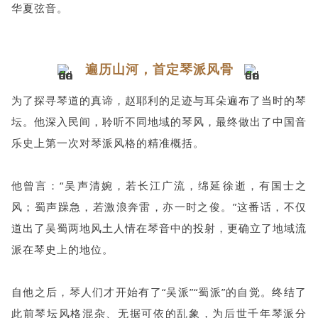
华夏弦音。
遍历山河，首定琴派风骨
为了探寻琴道的真谛，赵耶利的足迹与耳朵遍布了当时的琴
坛。他深入民间，聆听不同地域的琴风，最终做出了中国音
乐史上第一次对琴派风格的精准概括。
他曾言：“吴声清婉，若长江广流，绵延徐逝，有国士之
风；蜀声躁急，若激浪奔雷，亦一时之俊。”这番话，不仅
道出了吴蜀两地风土人情在琴音中的投射，更确立了地域流
派在琴史上的地位。
自他之后，琴人们才开始有了“吴派”“蜀派”的自觉。终结了
此前琴坛风格混杂、无据可依的乱象，为后世千年琴派分