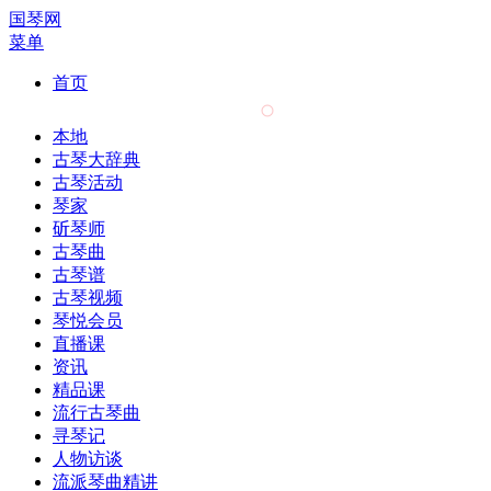
国琴网
菜单
首页
本地
古琴大辞典
古琴活动
琴家
斫琴师
古琴曲
古琴谱
古琴视频
琴悦会员
直播课
资讯
精品课
流行古琴曲
寻琴记
人物访谈
流派琴曲精讲