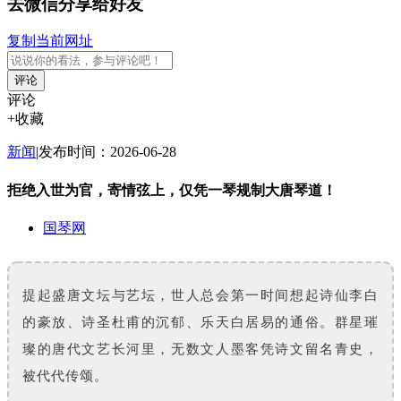
去微信分享给好友
复制当前网址
评论
评论
+收藏
新闻
|
发布时间：2026-06-28
拒绝入世为官，寄情弦上，仅凭一琴规制大唐琴道！
国琴网
提起盛唐文坛与艺坛，世人总会第一时间想起诗仙李白
的豪放、诗圣杜甫的沉郁、乐天白居易的通俗。群星璀
璨的唐代文艺长河里，无数文人墨客凭诗文留名青史，
被代代传颂。