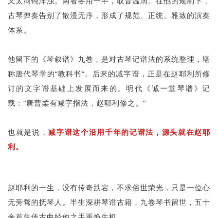
又太闷钝浑浊。两者各用一半，取音温润。在他的规制下，
古琴弹奏告别了散漫无序，形成了规范、正统、雅致的演奏
体系。
他留下的《琴叙谱》九卷，是对古琴记谱法的系统整理，堪
称唐代琴学的“教科书”。后来的减字谱，正是在赵耶利所修
订的文字谱基础上发展而来的。明代《诚一堂琴谱》记
载：“唐曹柔有减字指法，赵耶利修之。”
也就是说，
减字谱这个沿用千年的记谱法，源头就在赵耶
利。
赵耶利的一生，没有传奇跌宕，不求俗世荣光，只是一位心
无旁骛的抚琴人。半生深耕琴谱古籍，九卷琴书留世，五十
余首失传古曲经他之手重焕生机。