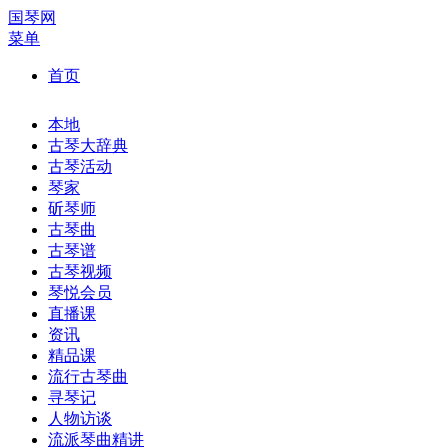
国琴网
菜单
首页
本地
古琴大辞典
古琴活动
琴家
斫琴师
古琴曲
古琴谱
古琴视频
琴悦会员
直播课
资讯
精品课
流行古琴曲
寻琴记
人物访谈
流派琴曲精讲