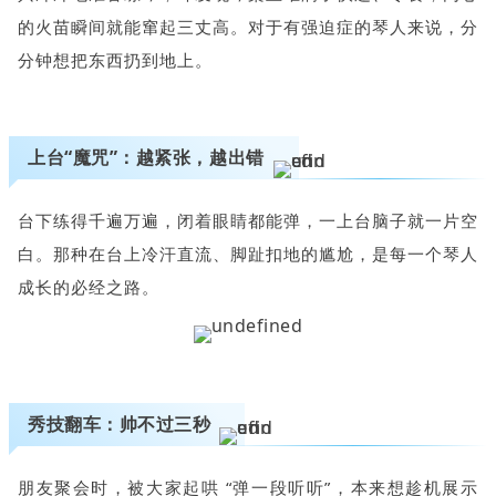
的火苗瞬间就能窜起三丈高。对于有强迫症的琴人来说，分
分钟想把东西扔到地上。
上台“魔咒”：越紧张，越出错
台下练得千遍万遍，闭着眼睛都能弹，一上台脑子就一片空
白。那种在台上冷汗直流、脚趾扣地的尴尬，是每一个琴人
成长的必经之路。
秀技翻车：帅不过三秒
朋友聚会时，被大家起哄 “弹一段听听”，本来想趁机展示