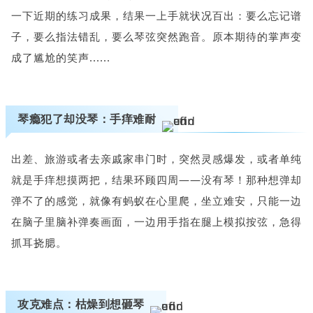
一下近期的练习成果，结果一上手就状况百出：要么忘记谱
子，要么指法错乱，要么琴弦突然跑音。原本期待的掌声变
成了尴尬的笑声......
琴瘾犯了却没琴：手痒难耐
出差、旅游或者去亲戚家串门时，突然灵感爆发，或者单纯
就是手痒想摸两把，结果环顾四周——没有琴！那种想弹却
弹不了的感觉，就像有蚂蚁在心里爬，坐立难安，只能一边
在脑子里脑补弹奏画面，一边用手指在腿上模拟按弦，急得
抓耳挠腮。
攻克难点：枯燥到想砸琴