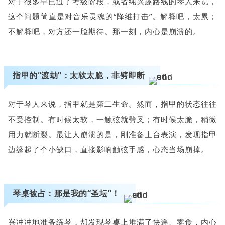
对于很多早已过了考级阶段，或者纯兴趣路线的琴人来说，
这个问题简直是对音乐灵魂的“降维打击”。解释吧，太累；
不解释吧，对方还一脸期待。那一刻，内心是崩溃的。
指甲的“渡劫”：太软太脆，非劈即断
对于琴人来说，指甲就是第二生命。然而，指甲的状态往往
不受控制。有时候太软，一触弦就劈叉；有时候太脆，稍微
用力就断裂。最让人崩溃的是，刚准备上台表演，发现指甲
边缘起了个小缺口，直接影响触弦手感，心态当场崩掉。
琴桌被占：那是我的“圣坛”！
兴冲冲地准备练琴，却发现琴桌上堆满了快递、零食，内心