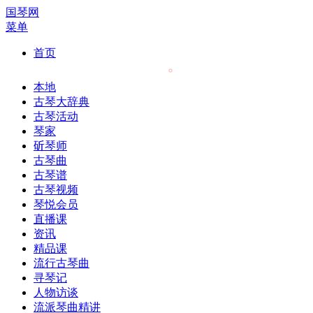
国琴网
菜单
首页
本地
古琴大辞典
古琴活动
琴家
斫琴师
古琴曲
古琴谱
古琴视频
琴悦会员
直播课
资讯
精品课
流行古琴曲
寻琴记
人物访谈
流派琴曲精讲