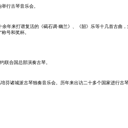
宫内举行古琴音乐会。
二十余年来打谱复活的《碣石调·幽兰》、《韶》乐等十几首古曲
”称号和奖杯。
纽约联合国总部演奏古琴。
韵”高培芬诸城派古琴独奏音乐会。历年来出访二十多个国家进行