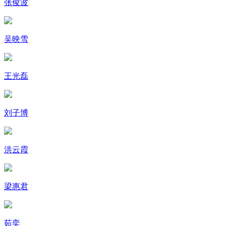
张俊波
吴映雪
王光磊
刘子博
洪云霞
梁惠君
茹奕