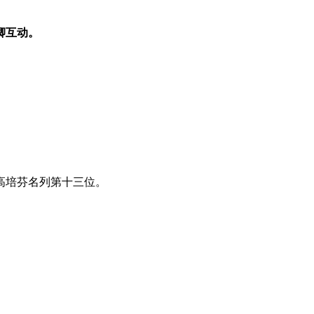
卿互动。
高培芬名列第十三位。