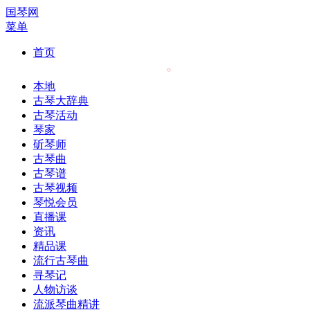
国琴网
菜单
首页
本地
古琴大辞典
古琴活动
琴家
斫琴师
古琴曲
古琴谱
古琴视频
琴悦会员
直播课
资讯
精品课
流行古琴曲
寻琴记
人物访谈
流派琴曲精讲