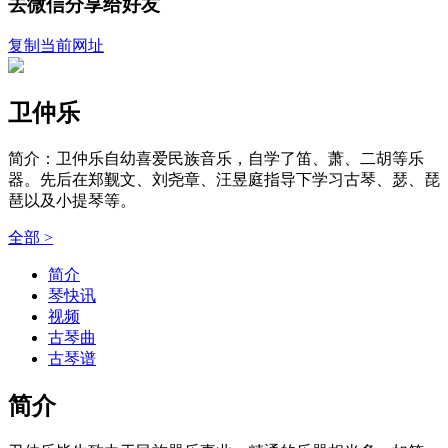
去微信分享给好友
复制当前网址
卫仲乐
简介：卫仲乐自幼喜爱民族音乐，自学了笛、萧、二胡等乐
器。先后在郑觐文、刘尧章、汪昱庭指导下学习古琴、瑟、琵
琶以及小提琴等。
全部 >
简介
琴快讯
视频
古琴曲
古琴谱
简介