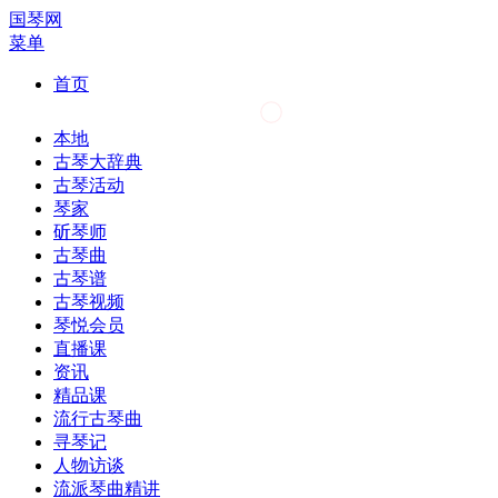
国琴网
菜单
首页
本地
古琴大辞典
古琴活动
琴家
斫琴师
古琴曲
古琴谱
古琴视频
琴悦会员
直播课
资讯
精品课
流行古琴曲
寻琴记
人物访谈
流派琴曲精讲