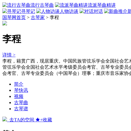
流行古琴曲
流派琴曲精讲
寻琴记
人物访谈
对话
国琴网首页
>
古琴家
>
李程
李程
详情 >
李程，籍贯广西，现居重庆。中国民族管弦乐学会全国社会艺术
管弦乐学会全国社会艺术水平考级委员会考官、古琴专业委员会
会考官、古琴专业委员会（中国琴会）理事；重庆市音乐家协会古
简介
琴快讯
视频
古琴曲
古琴谱
去TA的空间
+收藏