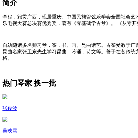
简介
李程，籍贯广西，现居重庆。中国民族管弦乐学会全国社会艺术
乐电视大赛总决赛优秀奖，著有《零基础学古琴》。 《从零
自幼随诸多名师习琴，筝，书、画、昆曲诸艺。古筝受教于广
昆曲名家张卫东先生学习昆曲，吟诵，诗文等。善于在各传统
格。
热门琴家
换一批
张俊波
吴映雪