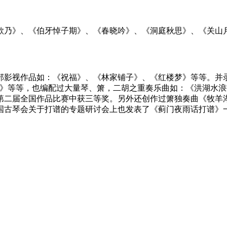
欸乃》、《伯牙悼子期》、《春晓吟》、《洞庭秋思》、《关山
部影视作品如：《祝福》、《林家铺子》、《红楼梦》等等。并
梦》等等，也编配过大量琴、箫，二胡之重奏乐曲如：《洪湖水
第二届全国作品比赛中获三等奖。另外还创作过箫独奏曲《牧羊
国古琴会关于打谱的专题研讨会上也发表了《蓟门夜雨话打谱》