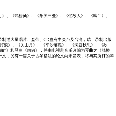
月》、《鹊桥仙》、《阳关三叠》、《忆故人》、《幽兰》、
录制过大量唱片、盒带、CD盘有中央台及台湾，瑞士录制出版
浪打浪》、《关山月》、《平沙落雁》、《洞庭秋思》、《欵
湖畔》和琴曲《幽独》，并由电视剧音乐改编为琴曲之《鹊桥
一文，另有一篇关于古琴指法的论文尚未发表，将与其所打的琴