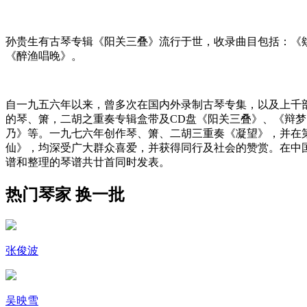
孙贵生有古琴专辑《阳关三叠》流行于世，收录曲目包括：《
《醉渔唱晚》。
自一九五六年以来，曾多次在国内外录制古琴专集，以及上千
的琴、箫，二胡之重奏专辑盒带及CD盘《阳关三叠》、《辩
乃》等。一九七六年创作琴、箫、二胡三重奏《凝望》，并在
仙》，均深受广大群众喜爱，并获得同行及社会的赞赏。在中
谱和整理的琴谱共廿首同时发表。
热门琴家
换一批
张俊波
吴映雪