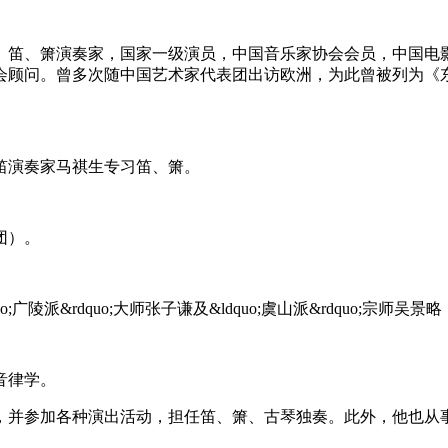
、笛、箫演奏家，国家一级演员，中国音乐家协会会员，中国电
会顾问。曾多次随中国艺术家代表团出访欧洲，为此曾被列为《
曲笛演奏家马祺生专习笛、箫。
团）。
;广陵派&rdquo;大师张子谦及&ldquo;虞山派&rdquo;
音律学。
并参加各种演出活动，担任笛、箫、古琴独奏。此外，他也从事