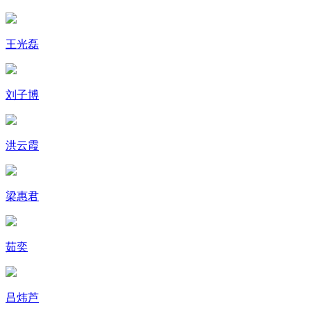
王光磊
刘子博
洪云霞
梁惠君
茹奕
吕炜芦