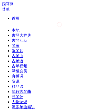
国琴网
菜单
首页
本地
古琴大辞典
古琴活动
琴家
斫琴师
古琴曲
古琴谱
古琴视频
琴悦会员
直播课
资讯
精品课
流行古琴曲
寻琴记
人物访谈
流派琴曲精讲