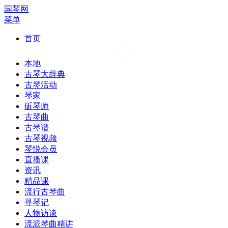
国琴网
菜单
首页
本地
古琴大辞典
古琴活动
琴家
斫琴师
古琴曲
古琴谱
古琴视频
琴悦会员
直播课
资讯
精品课
流行古琴曲
寻琴记
人物访谈
流派琴曲精讲