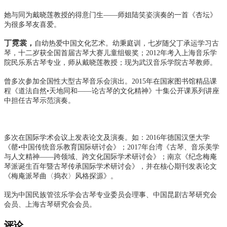
她与同为戴晓莲教授的得意门生——师姐陆笑姿演奏的一首《杏坛》
为很多琴友喜爱。
丁霓裳，
自幼热爱中国文化艺术。幼秉庭训，七岁随父丁承运学习古
琴，十二岁获全国首届古琴大赛儿童组银奖；2012年考入上海音乐学
院民乐系古琴专业，师从戴晓莲教授；现为武汉音乐学院古琴教师。
曾多次参加全国性大型古琴音乐会演出。
2015年在国家图书馆精品课
程《道法自然•天地同和——论古琴的文化精神》十集公开课系列讲座
中担任古琴示范演奏。
多次在国际学术会议上发表论文及演奏。
如：
2016年德国汉堡大学
《罄•中国传统音乐教育国际研讨会》；
2017年台湾《古琴、音乐美学
与人文精神——跨领域、跨文化国际学术研讨会》；
南京《纪念梅庵
琴派诞生百年暨古琴传承国际学术研讨会》，并在核心期刊发表论文
《梅庵派琴曲〈捣衣〉风格探源》。
现为中国民族管弦乐学会古琴专业委员会理事、中国昆剧古琴研究会
会员、上海古琴研究会会员。
评论