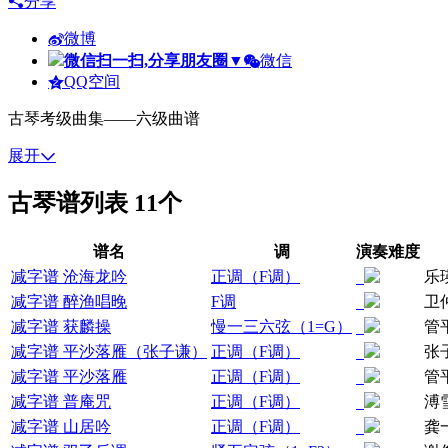
分享
微博
微信扫一扫,分享朋友圈
▼
微信
QQ空间
古琴考级曲集——六级曲谱
展开
古琴谱列表
11个
谱名
调
演奏难度
减字谱
沧海龙吟
正调（F调）
乐
减字谱
醉渔唱晚
F调
卫
减字谱
获麟操
慢一三六弦（1=G）
管
减字谱
平沙落雁（张子谦）
正调（F调）
张
减字谱
平沙落雁
正调（F调）
管
减字谱
普庵咒
正调（F调）
溥
减字谱
山居吟
正调（F调）
龚