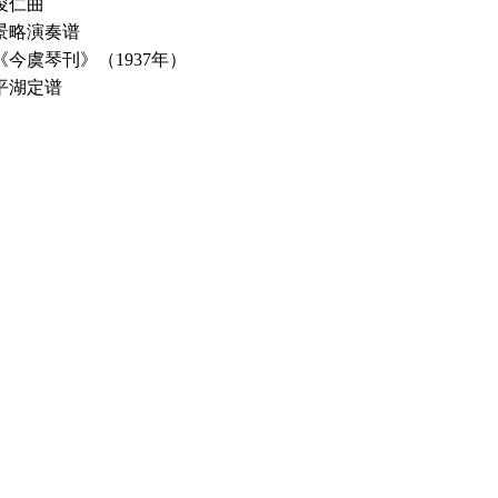
俊仁曲
景略演奏谱
《今虞琴刊》（1937年）
平湖定谱