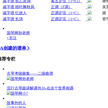
减字谱
双乙反调
紧五定弦（1=F2）
谢
减字谱
梧叶舞秋风
正调（F调）
吴
减字谱
忆故人
正调定弦（1=C）
据
减字谱
长清
正调定弦（1=C）
管
国琴网孙老师
+关注
TA创建的谱单
推荐专栏
古琴考级曲集——二级曲谱
国琴网孙老师
流行古琴曲讲解课包16-在这个世界相遇
国琴网小7
故事外的人