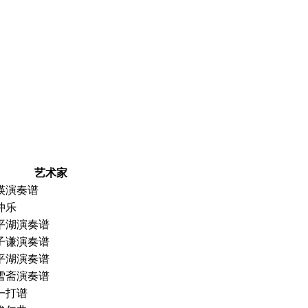
艺术家
瑛演奏谱
仲乐
平湖演奏谱
子谦演奏谱
平湖演奏谱
雪斋演奏谱
一打谱