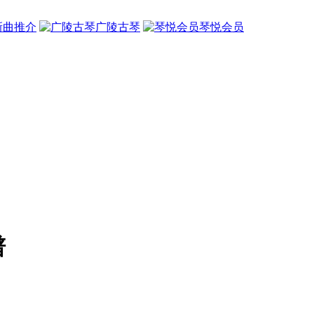
新曲推介
广陵古琴
琴悦会员
谱