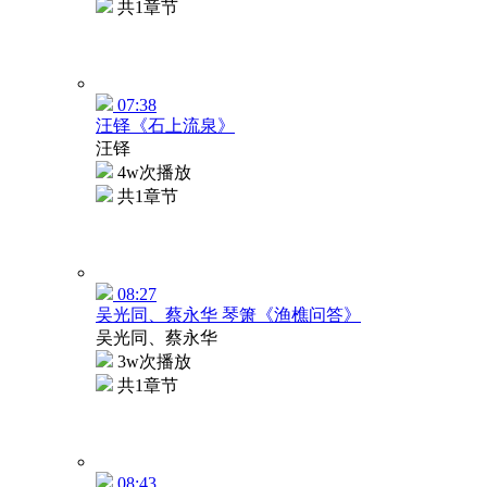
共1章节
07:38
汪铎《石上流泉》
汪铎
4w次播放
共1章节
08:27
吴光同、蔡永华 琴箫《渔樵问答》
吴光同、蔡永华
3w次播放
共1章节
08:43