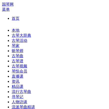
国琴网
菜单
首页
本地
古琴大辞典
古琴活动
琴家
斫琴师
古琴曲
古琴谱
古琴视频
琴悦会员
直播课
资讯
精品课
流行古琴曲
寻琴记
人物访谈
流派琴曲精讲