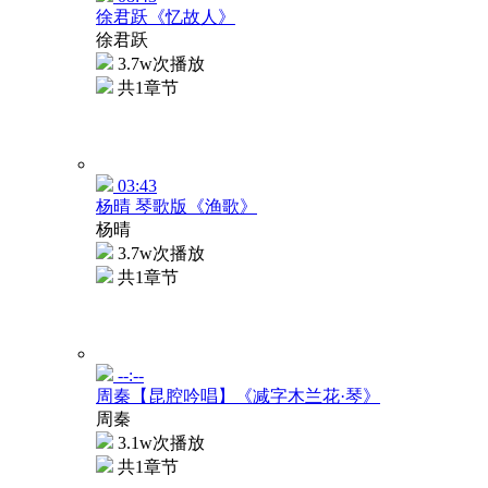
徐君跃《忆故人》
徐君跃
3.7w次播放
共1章节
03:43
杨晴 琴歌版《渔歌》
杨晴
3.7w次播放
共1章节
--:--
周秦【昆腔吟唱】《减字木兰花·琴》
周秦
3.1w次播放
共1章节