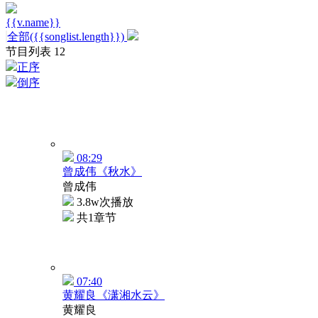
{{v.name}}
全部({{songlist.length}})
节目列表
12
正序
倒序
08:29
曾成伟《秋水》
曾成伟
3.8w次播放
共1章节
07:40
黄耀良《潇湘水云》
黄耀良