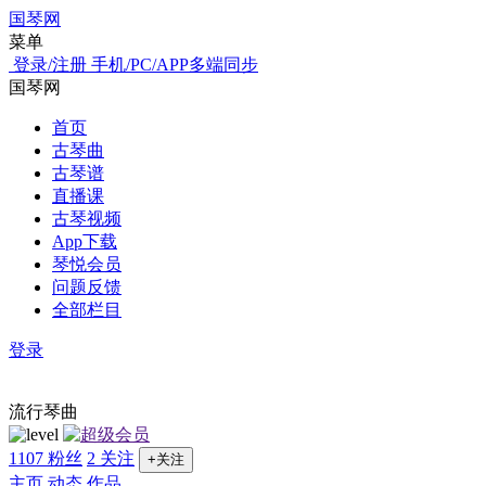
国琴网
菜单
登录/注册
手机/PC/APP多端同步
国琴网
首页
古琴曲
古琴谱
直播课
古琴视频
App下载
琴悦会员
问题反馈
全部栏目
登录
流行琴曲
1107 粉丝
2 关注
+关注
主页
动态
作品