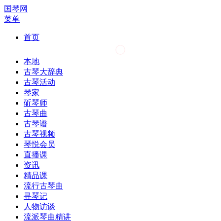
国琴网
菜单
首页
本地
古琴大辞典
古琴活动
琴家
斫琴师
古琴曲
古琴谱
古琴视频
琴悦会员
直播课
资讯
精品课
流行古琴曲
寻琴记
人物访谈
流派琴曲精讲