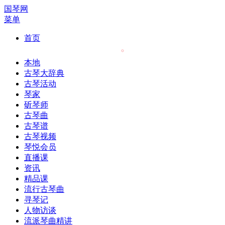
国琴网
菜单
首页
本地
古琴大辞典
古琴活动
琴家
斫琴师
古琴曲
古琴谱
古琴视频
琴悦会员
直播课
资讯
精品课
流行古琴曲
寻琴记
人物访谈
流派琴曲精讲