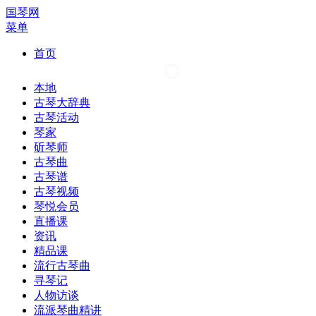
国琴网
菜单
首页
本地
古琴大辞典
古琴活动
琴家
斫琴师
古琴曲
古琴谱
古琴视频
琴悦会员
直播课
资讯
精品课
流行古琴曲
寻琴记
人物访谈
流派琴曲精讲