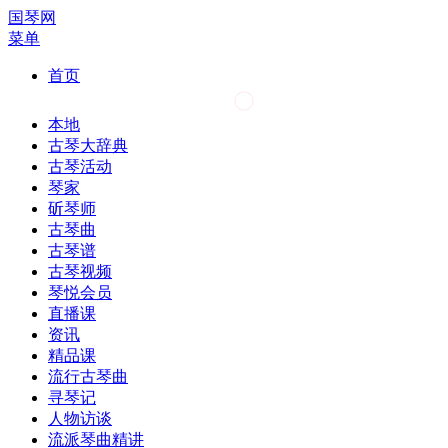
国琴网
菜单
首页
本地
古琴大辞典
古琴活动
琴家
斫琴师
古琴曲
古琴谱
古琴视频
琴悦会员
直播课
资讯
精品课
流行古琴曲
寻琴记
人物访谈
流派琴曲精讲