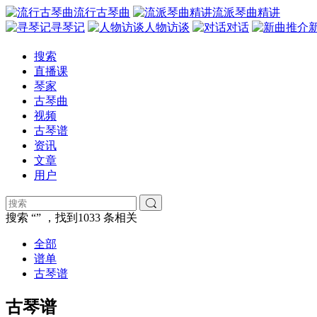
流行古琴曲
流派琴曲精讲
寻琴记
人物访谈
对话
搜索
直播课
琴家
古琴曲
视频
古琴谱
资讯
文章
用户
搜索 “” ，找到
1033
条相关
全部
谱单
古琴谱
古琴谱