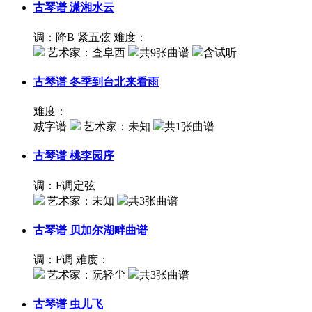
古琴谱
潇湘水云
调：降B 紧五弦
难度：
艺术家：
査阜西
共9张曲谱
含试听
古琴谱
冬季到台北来看雨
难度：
减字谱
艺术家：
未知
共1张曲谱
古琴谱
桃李园序
调：F调定弦
艺术家：
未知
共3张曲谱
古琴谱
贝加尔湖畔曲谱
调：F调
难度：
艺术家：
阮轻尘
共3张曲谱
古琴谱
虫儿飞