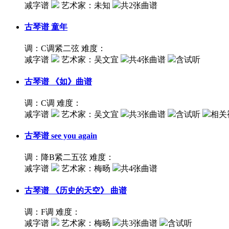
减字谱
艺术家：
未知
共2张曲谱
古琴谱
童年
调：C调紧二弦
难度：
减字谱
艺术家：
吴文宜
共4张曲谱
含试听
古琴谱
《如》曲谱
调：C调
难度：
减字谱
艺术家：
吴文宜
共3张曲谱
含试听
相关
古琴谱
see you again
调：降B紧二五弦
难度：
减字谱
艺术家：
梅旸
共4张曲谱
古琴谱
《历史的天空》 曲谱
调：F调
难度：
减字谱
艺术家：
梅旸
共3张曲谱
含试听