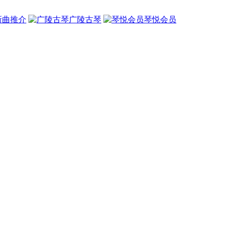
新曲推介
广陵古琴
琴悦会员