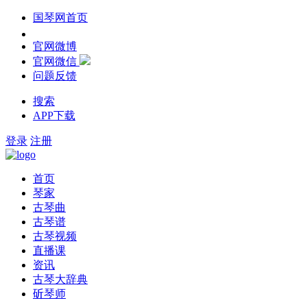
国琴网首页
官网微博
官网微信
问题反馈
搜索
APP下载
登录
注册
首页
琴家
古琴曲
古琴谱
古琴视频
直播课
资讯
古琴大辞典
斫琴师