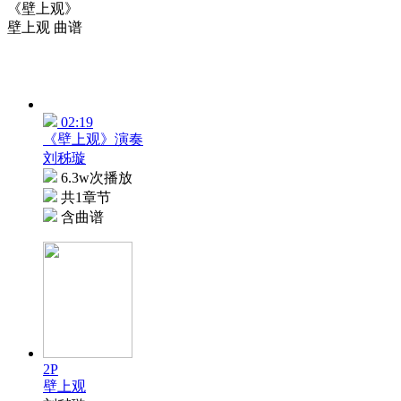
《壁上观》
壁上观 曲谱
02:19
《壁上观》演奏
刘秭璇
6.3w次播放
共1章节
含曲谱
2P
壁上观