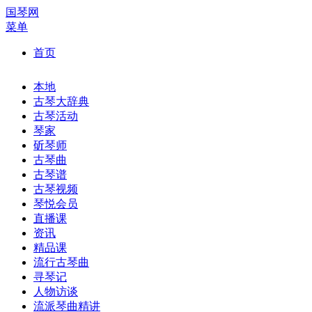
国琴网
菜单
首页
本地
古琴大辞典
古琴活动
琴家
斫琴师
古琴曲
古琴谱
古琴视频
琴悦会员
直播课
资讯
精品课
流行古琴曲
寻琴记
人物访谈
流派琴曲精讲