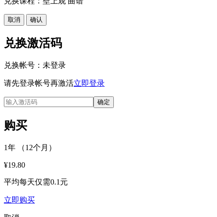
兑换课程：壁上观 曲谱
取消
确认
兑换激活码
兑换帐号：
未登录
请先登录帐号再激活
立即登录
确定
购买
1年 （12个月）
¥19.80
平均每天仅需0.1元
立即购买