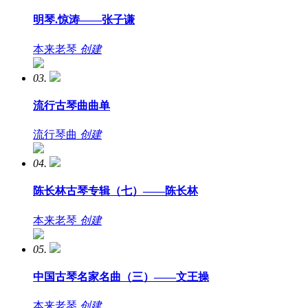
明琴.惊涛——张子谦
本来老琴
创建
03.
流行古琴曲曲单
流行琴曲
创建
04.
陈长林古琴专辑（七）——陈长林
本来老琴
创建
05.
中国古琴名家名曲（三）——文王操
本来老琴
创建