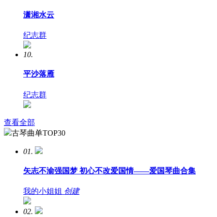
潇湘水云
纪志群
10.
平沙落雁
纪志群
查看全部
古琴曲单TOP30
01.
矢志不渝强国梦 初心不改爱国情——爱国琴曲合集
我的小姐姐
创建
02.