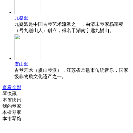
九嶷派
九嶷派是中国古琴艺术流派之一，由清末琴家杨宗稷
（号九嶷山人）创立，得名于湖南宁远九嶷山。
虞山派
古琴艺术（虞山琴派），江苏省常熟市传统音乐，国家
级非物质文化遗产之一。
查看全部
琴快讯
本省快讯
我的琴家
本省琴家
本市琴馆