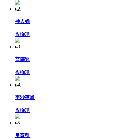
02.
神人畅
胥柳汛
03.
普庵咒
胥柳汛
04.
平沙落雁
胥柳汛
05.
良宵引