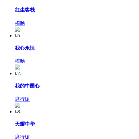
红尘客栈
梅旸
06.
我心永恒
梅旸
07.
我的中国心
席行珺
08.
天耀中华
席行珺