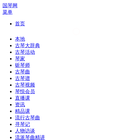
国琴网
菜单
首页
本地
古琴大辞典
古琴活动
琴家
斫琴师
古琴曲
古琴谱
古琴视频
琴悦会员
直播课
资讯
精品课
流行古琴曲
寻琴记
人物访谈
流派琴曲精讲