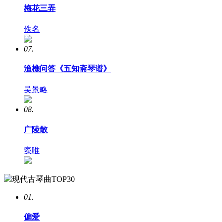
梅花三弄
佚名
07.
渔樵问答《五知斋琴谱》
吴景略
08.
广陵散
窦唯
现代古琴曲TOP30
01.
偏爱