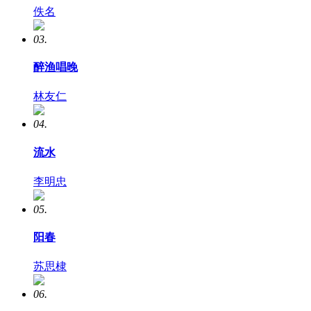
佚名
03.
醉渔唱晚
林友仁
04.
流水
李明忠
05.
阳春
苏思棣
06.