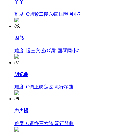
芊芊
难度
C调紧二慢六弦
国琴网小7
06.
囚鸟
难度
慢三六弦(G调)
国琴网小7
07.
明妃曲
难度
C调正调定弦
流行琴曲
08.
声声慢
难度
G调慢三六弦
流行琴曲