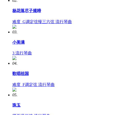
02.
杨花落尽子规啼
难度
G调定弦慢三六弦
流行琴曲
03.
小美满
3
流行琴曲
04.
歌唱祖国
难度
F调定弦
流行琴曲
05.
珠玉