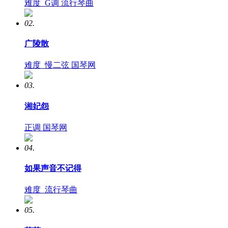
难度
G调
流行琴曲
02.
广陵散
难度
慢二弦
国琴网
03.
湘妃怨
正调
国琴网
04.
如果声音不记得
难度
流行琴曲
05.