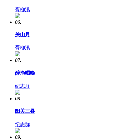
胥柳汛
06.
关山月
胥柳汛
07.
醉渔唱晚
纪志群
08.
阳关三叠
纪志群
09.