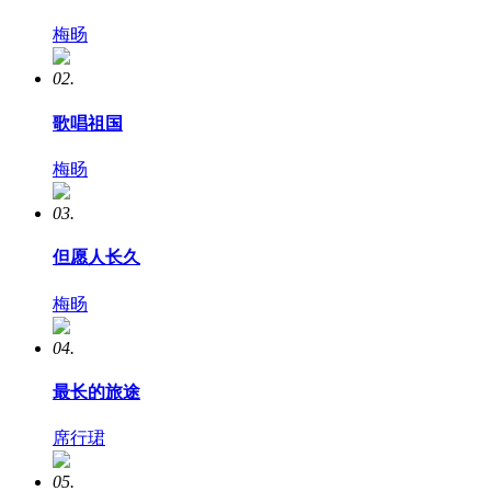
梅旸
02.
歌唱祖国
梅旸
03.
但愿人长久
梅旸
04.
最长的旅途
席行珺
05.