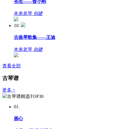
苍生——曾小刚
本来老琴
创建
10.
古曲琴歌集——王迪
本来老琴
创建
查看全部
古琴谱
更多 >
古琴谱精选TOP30
01.
画心