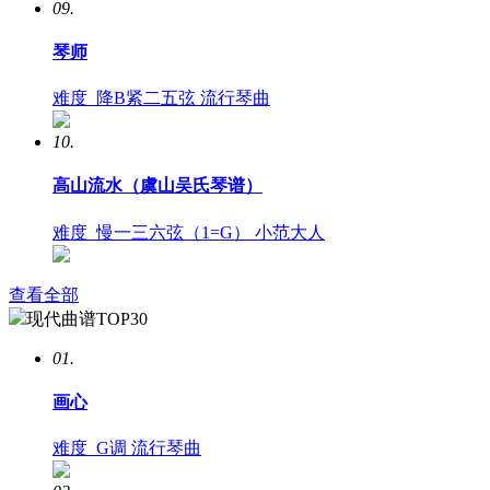
09.
琴师
难度
降B紧二五弦
流行琴曲
10.
高山流水（虞山吴氏琴谱）
难度
慢一三六弦（1=G）
小范大人
查看全部
现代曲谱TOP30
01.
画心
难度
G调
流行琴曲