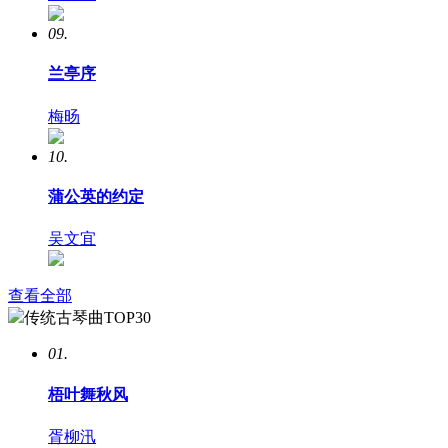
09.
兰亭序
梅旸
10.
蒲公英的约定
吴文宜
查看全部
传统古琴曲TOP30
01.
梧叶舞秋风
胥柳汛